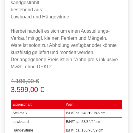
sandgestrahlt
bestehend aus:
Lowboard und Hängevitrine
Hierbei handelt es sich um einen Ausstellungs-
Verkauf mit ggf. kleinen Fehlern und Mängeln.
Ware ist sofort zur Abholung verfügbar oder könnte
kurzfristig geliefert und montiert werden.
Der angegebene Preis ist ein "Abholpreis inklusive
MwSt. ohne DEKO".
4.196,00 €
3.599,00 €
Eigenschaft
Wert
Stellmaß
B/H/T ca. 340/190/45 cm
Lowboard
B/H/T ca. 23/34/44 cm
Hängevitrine
B/H/T ca. 136/76/39 cm