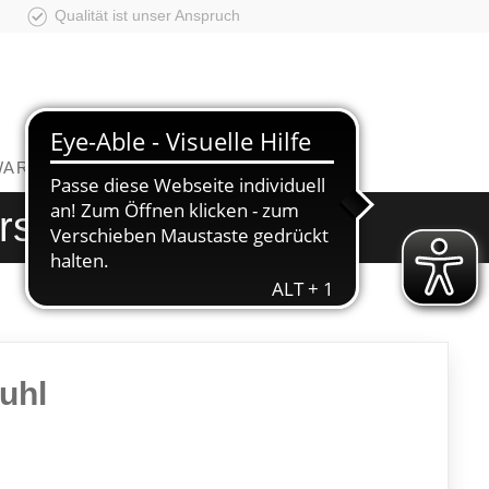
Qualität ist unser Anspruch
WAREN
|
BABY
|
KÜCHEN
rstuhl
uhl