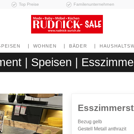
Top Preise
Familenunternehmen
SPEISEN
|
WOHNEN
|
BÄDER
|
HAUSHALTS
ment | Speisen | Esszimme
Esszimmerst
Bezug gelb
Gestell Metall anthrazit