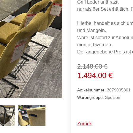
Griff Leder anthrazit
nur als 6er Set erhältlich, 
Hierbei handelt es sich um
und Mängeln.
Ware ist sofort zur Abholun
montiert werden.
Der angegebene Preis ist 
2.148,00 €
1.494,00 €
Artikelnummer:
3079005801
Warengruppe:
Speisen
Zurück